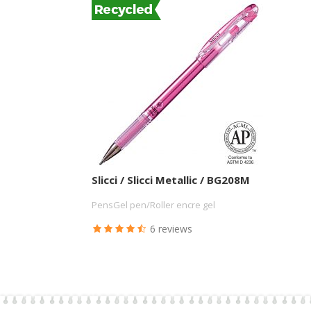
Slicci / Slicci Metallic / BG208M
PensGel pen/Roller encre gel
6 reviews