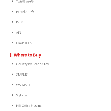
TwistErase®
Pentel Arts®
P200
AIN
GRAPHGEAR
Where to Buy
GoBizzy by Grand&Toy
STAPLES
WALMART
Stylo.ca
HBI Office Plus Inc.