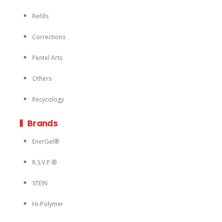
Refills
Corrections
Pentel Arts
Others
Recycology
Brands
EnerGel®
R.S.V.P.®
STEIN
Hi-Polymer