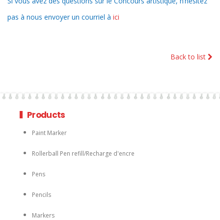
Si vous avez des questions sur le Concours artistique, n’hésitez
pas à nous envoyer un courriel à
ici
Back to list
Products
Paint Marker
Rollerball Pen refill/Recharge d'encre
Pens
Pencils
Markers