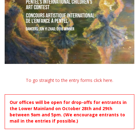
To go straight to the entry forms click here.
Our offices will be open for drop-offs for entrants in
the Lower Mainland on October 28th and 29th
between 9am and 5pm. (We encourage entrants to
mail in the entries if possible.)