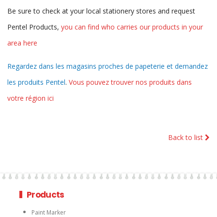
Back to list
Products
Paint Marker
Rollerball Pen refill/Recharge d'encre
Pens
Pencils
Markers
Refills