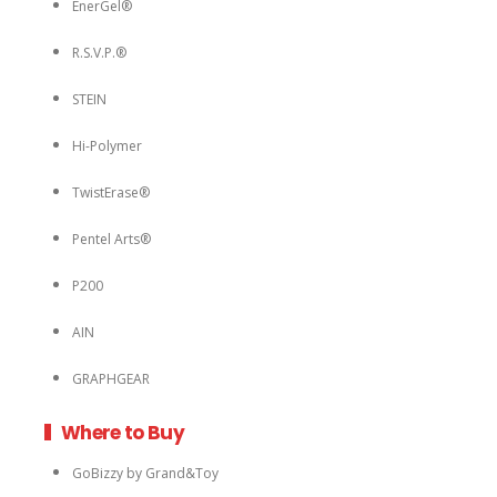
P200
AIN
GRAPHGEAR
Where to Buy
GoBizzy by Grand&Toy
STAPLES
WALMART
Stylo.ca
HBI Office Plus Inc.
MIDOCO