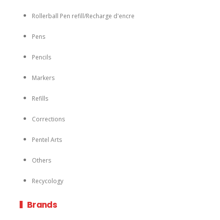
Corrections
Pentel Arts
Others
Recycology
Brands
EnerGel®
R.S.V.P.®
STEIN
Hi-Polymer
TwistErase®
Pentel Arts®