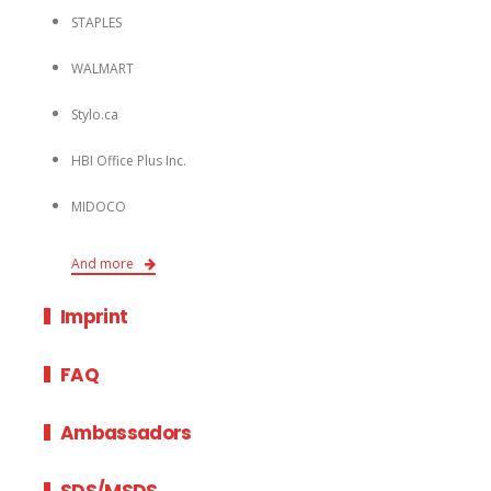
And more
Imprint
FAQ
Ambassadors
SDS/MSDS
About Us
Copyright © Pentel Stationery of Canada LTD.